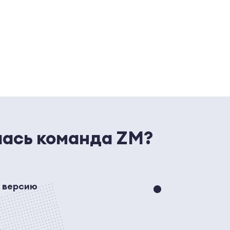
лась команда ZM?
ю версию