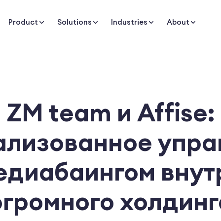
Product
Solutions
Industries
About
ZM team и Affise:
ализованное упра
едиабаингом внут
огромного холдинг