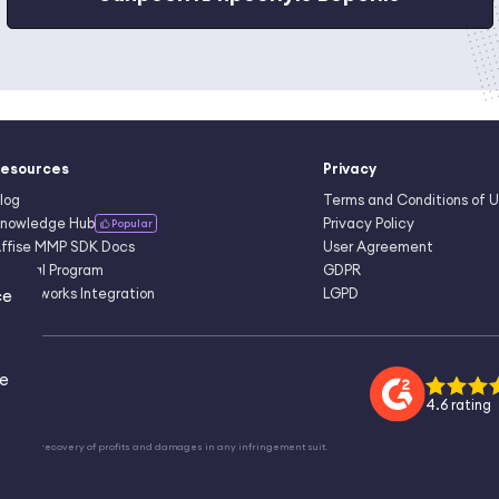
esources
Privacy
log
Terms and Conditions of 
nowledge Hub
Privacy Policy
Popular
ffise MMP SDK Docs
User Agreement
eferral Program
GDPR
d Networks Integration
LGPD
ce
re
4.6 rating
ffect the recovery of profits and damages in any infringement suit.