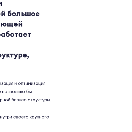
и
ей большое
дающей
работает
уктуре,
изация и оптимизация
е позволило бы
рной бизнес структуры.
нутри своего крупного