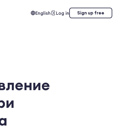
Sign up free
English
Log in
вление
ри
а