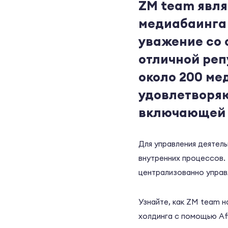
ZM team явля
медиабаинга 
уважение со
отличной реп
около 200 ме
удовлетворяю
включающей в
Для управления деятел
внутренних процессов. 
централизованно управ
Узнайте, как ZM team 
холдинга с помощью Aff