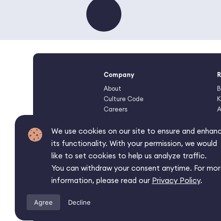
Company
R
About
B
Culture Code
K
Careers
A
Contact Us
R
A
We use cookies on our site to ensure and enhan
its functionality. With your permission, we would
like to set cookies to help us analyze traffic.
You can withdraw your consent anytime. For mo
©2026 Affise Inc.
information, please read our
Privacy Policy
.
All rights reserved.
Failure to give notice of registration can adversely a
Agree
Decline