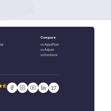
Compare
Use
vs AppsFlyer
vs Adjust
vs Kochava