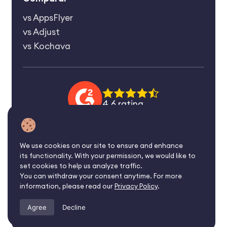
vs AppsFlyer
vs Adjust
vs Kochava
4.6 rating
We use cookies on our site to ensure and enhance
©2026 Affise Inc.
its functionality. With your permission, we would like to
Todos os direitos
set cookies to help us analyze traffic.
reservados.
You can withdraw your consent anytime. For more
information, please read our
Privacy Policy
.
A falta de notificação do registo pode afetar negativamente
a recuperação de lucros e danos em qualquer processo por
Agree
Decline
infração.